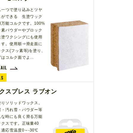
れ一つで塗り込みとツヤ
しができる 生塗ワック
用万能コルクです。100%
ッ素パウダーやブロック
生塗ワクシングにも使用
ます。使用順⇒滑走面に
ックス(フッ素等)を塗り、
ずはコルク面でよ…
TAIL
LS
クスプレス ラブオン
塗りソリッドワックス。
雪・汚れ雪・パウダー等
んな時にも良く滑る万能
ックスです。正味量40
、適応雪温度0～-30℃