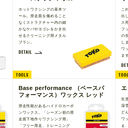
ホットワクシングの基本ツ
こ
ール。滑走面を傷めること
出
なくストラクチャー内の細
ス
かなケバやヨゴレをかき出
フ
せるクリーニング用メタル
の
ブラシ。
し
ワ
DETAIL
ま
DE
TOOLS
TOO
Base performance （ベースパ
エ
フォーマンス）ワックス レッド
生
湿
滑走性能があるハイドロカーボ
ど
ンワックス。「シーズン前の滑
ワ
走面下地作りワクシング用」
ｇ
「フリー滑走、トレーニング