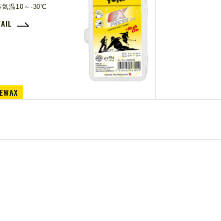
気温10～-30℃
TAIL
DEWAX