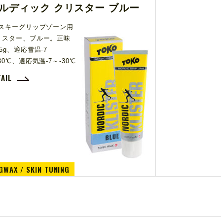
ルディック クリスター ブルー
Cスキーグリップゾーン用
リスター、ブルー。正味
5g、適応雪温-7
30℃、適応気温-7～-30℃
TAIL
GWAX / SKIN TUNING