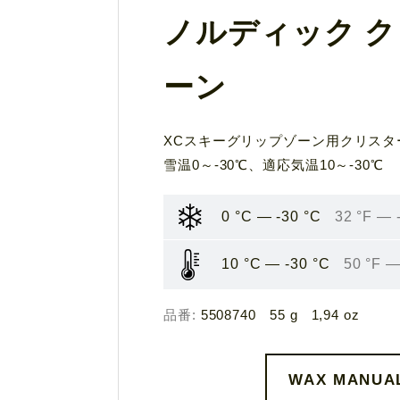
ノルディック ク
ーン
XCスキーグリップゾーン用クリスタ
雪温0～-30℃、適応気温10～-30℃
0 °C — -30 °C
32 °F — 
10 °C — -30 °C
50 °F —
品番:
5508740
55 g
1,94 oz
WAX MANUAL