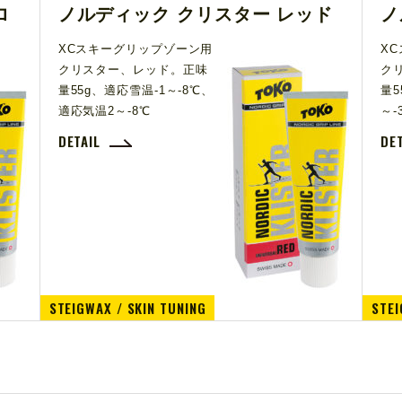
ロ
ノルディック クリスター レッド
ノ
XCスキーグリップゾーン用
X
クリスター、レッド。正味
ク
量55g、適応雪温-1～-8℃、
量5
適応気温2～-8℃
～-
DETAIL
DE
STEIGWAX / SKIN TUNING
STEI