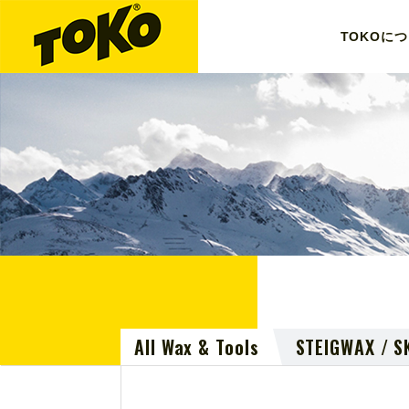
TOKO
につ
All Wax & Tools
STEIGWAX / S