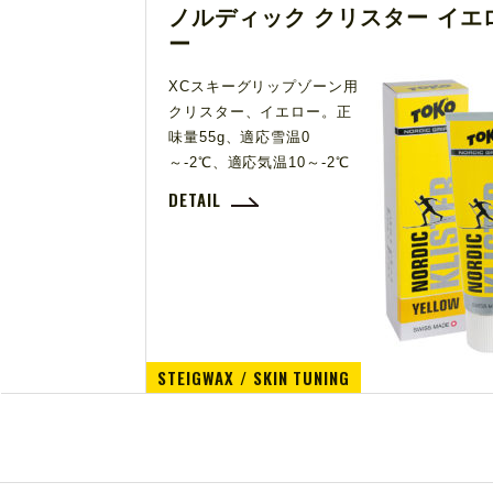
ノルディック クリスター イエ
ー
XCスキーグリップゾーン用
クリスター、イエロー。正
味量55g、適応雪温0
～-2℃、適応気温10～-2℃
DETAIL
STEIGWAX / SKIN TUNING