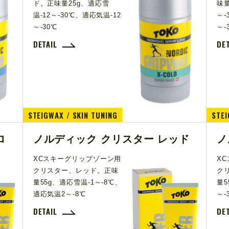
ド。正味量25g、適応雪
味量
温-12～-30℃、適応気温-12
～-
～-30℃
～-
DETAIL
DE
STEIGWAX / SKIN TUNING
STEI
ロ
ノルディック クリスター レッド
ノ
XCスキーグリップゾーン用
X
クリスター、レッド。正味
ク
量55g、適応雪温-1～-8℃、
量5
適応気温2～-8℃
～-
DETAIL
DE