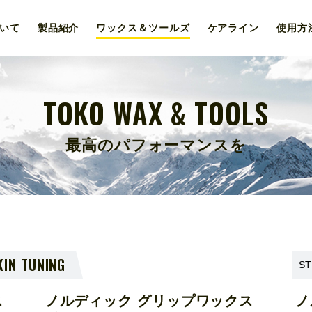
いて
製品紹介
ワックス＆
ツールズ
ケア
ライン
使用
方
TOKO WAX & TOOLS
最高のパフォーマンスを
KIN TUNING
ス
ノルディック グリップワックス
ノ