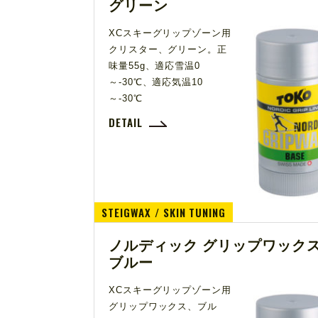
グリーン
XCスキーグリップゾーン用
クリスター、グリーン。正
味量55g、適応雪温0
～-30℃、適応気温10
～-30℃
DETAIL
STEIGWAX / SKIN TUNING
ノルディック グリップワック
ブルー
XCスキーグリップゾーン用
グリップワックス、ブル