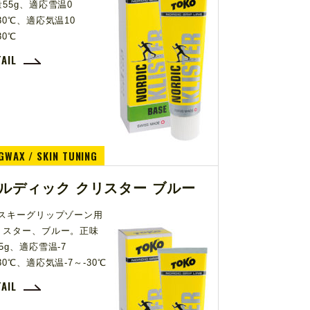
55g、適応雪温0
30℃、適応気温10
30℃
TAIL
GWAX / SKIN TUNING
ルディック クリスター ブルー
Cスキーグリップゾーン用
リスター、ブルー。正味
5g、適応雪温-7
30℃、適応気温-7～-30℃
TAIL