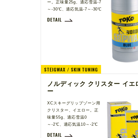
ー。正味量25g、適応雪温-7
～-30℃、適応気温-7～-30℃
DETAIL
STEIGWAX / SKIN TUNING
ノルディック クリスター イエ
ー
XCスキーグリップゾーン用
クリスター、イエロー。正
味量55g、適応雪温0
～-2℃、適応気温10～-2℃
DETAIL