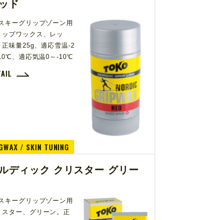
ッド
Cスキーグリップゾーン用
リップワックス、レッ
正味量25g、適応雪温-2
10℃、適応気温0～-10℃
TAIL
GWAX / SKIN TUNING
ルディック クリスター グリー
Cスキーグリップゾーン用
リスター、グリーン。正