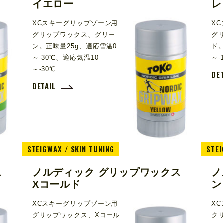
イエロー
レ
XCスキーグリップゾーン用
X
グリップワックス、グリー
グ
ン。正味量25g、適応雪温0
ド。
～-30℃、適応気温10
～-
～-30℃
DE
DETAIL
STEIGWAX / SKIN TUNING
STEI
ス
ノルディック グリップワックス
ノ
Xコールド
ン
XCスキーグリップゾーン用
X
グリップワックス、Xコール
ク